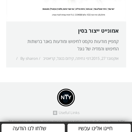
אמונייט ייצור בסין
קמפיין מודעות טקסט לחיפוש ומודעות באנר ברשתות
החיפוש והמדיה של גוגל
אוקטובר 27, 2015
דפי נחיתה
,
קידום בגוגל
,
קריאטיב
sharon
By
Useful Links
NTY שיווק דיגיטלי
© משרד פרסום בנתניה בניית אתרים. כתובת: יד החרוצים 21,
חייגו אלינו עכשיו
שלחו לנו הודעה
נתניה.