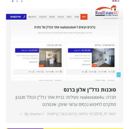
סוכנות נדל"ן אלון ברנס
חברה: realestate4u פעילות: בניית אתר נדל"ן הכולל מנגנון
מתקדם לחיפוש נכסים ערוצי שיווק: אינטרנט
ינואר 31, 2018
דפי נחיתה
,
קידום בגוגל
,
קריאטיב
sharon
By