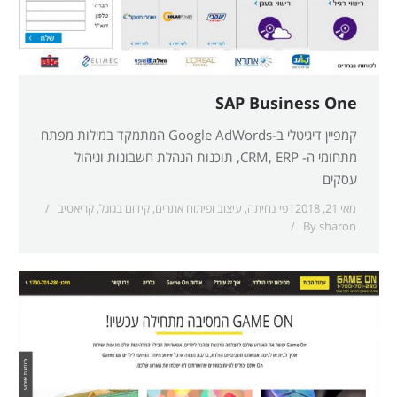
SAP Business One
קמפיין דיגיטלי ב-Google AdWords המתמקד במילות מפתח
מתחומי ה- CRM, ERP, תוכנות הנהלת חשבונות וניהול
עסקים
מאי 21, 2018
דפי נחיתה
,
עיצוב ופיתוח אתרים
,
קידום בגוגל
,
קריאטיב
By
sharon