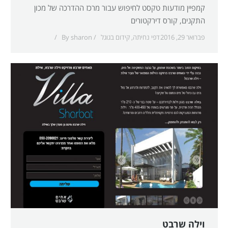
קמפיין מודעות טקסט לחיפוש עבור מרכז ההדרכה של מכון
התקנים, קורס דירקטורים
פברואר 29, 2016
דפי נחיתה
,
קידום בגוגל
sharon
By
וילה שרבט