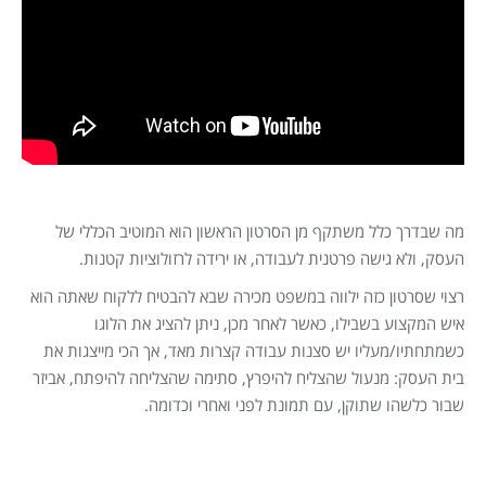
מה שבדרך כלל משתקף מן הסרטון הראשון הוא המוטיב הכללי של
העסק, ולא גישה פרטנית לעבודה, או ירידה לרזולוציות קטנות.
רצוי שסרטון כזה ילווה במשפט מכירה שבא להבטיח ללקוח שאתה הוא
איש המקצוע בשבילו, כאשר לאחר מכן, ניתן להציג את הלוגו
כשמתחתיו/מעליו יש סצנות עבודה קצרות מאד, אך הכי מייצגות את
בית העסק: מנעול שהצליח להיפרץ, סתימה שהצליחה להיפתח, אביזר
שבור כלשהו שתוקן, עם תמונת לפני ואחרי וכדומה.