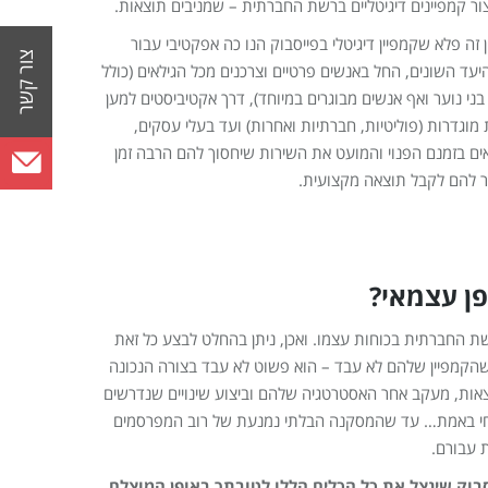
צור קמפיינים דיגיטליים ברשת החברתית – שמניבים תוצאות.
ין זה פלא שקמפיין דיגיטלי בפייסבוק הנו כה אפקטיבי עבור
יעד השונים, החל באנשים פרטיים וצרכנים מכל הגילאים (כולל
 בני נוער ואף אנשים מבוגרים במיוחד), דרך אקטיביסטים למען
מוגדרות (פוליטיות, חברתיות ואחרות) ועד בעלי עסקים,
ם בזמנם הפנוי והמועט את השירות שיחסוך להם הרבה זמן
 להם לקבל תוצאה מקצועית.
פן עצמאי?
שת החברתית בכוחות עצמו. ואכן, ניתן בהחלט לבצע כל זאת
 שהקמפיין שלהם לא עבד – הוא פשוט לא עבד בצורה הנכונה
וצאות, מעקב אחר האסטרטגיה שלהם וביצוע שינויים שנדרשים
 רווחי באמת… עד שהמסקנה הבלתי נמנעת של רוב המפרסמים
 עבורם.
רסום בפייסבוק שינצל את כל הכלים הללו לטובתך באופן המוצלח