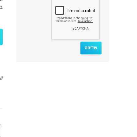
בי
שת