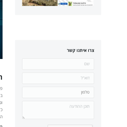
צרו איתנו קשר
ה
פי
בכ
וג
כד
הי