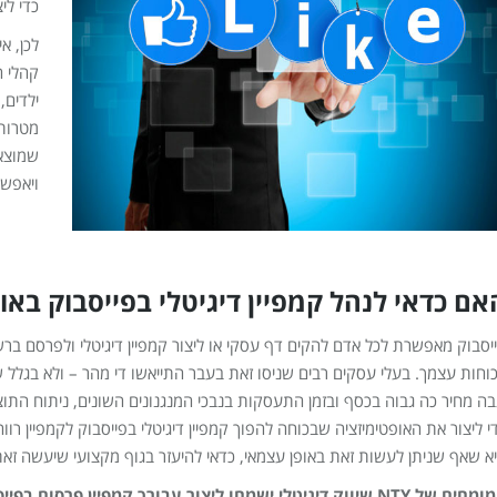
כדי לי
לכן, א
קהלי ה
ילדים,
מטרות 
שמוצאי
ויאפשר
אם כדאי לנהל קמפיין דיגיטלי בפייסבוק באו
יסבוק מאפשרת לכל אדם להקים דף עסקי או ליצור קמפיין דיגיטלי ולפרסם בר
וחות עצמך. בעלי עסקים רבים שניסו זאת בעבר התייאשו די מהר – ולא בגלל
בה מחיר כה גבוה בכסף ובזמן התעסקות בנבכי המנגנונים השונים, ניתוח הת
י ליצור את האופטימיזציה שבכוחה להפוך קמפיין דיגיטלי בפייסבוק לקמפיין
א שאף שניתן לעשות זאת באופן עצמאי, כדאי להיעזר בגוף מקצועי שיעשה זאת
המומחים של NTY שיווק דיגיטלי ישמחו ליצור עבורך קמפיין פ